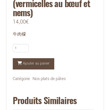
(vermicelles au bœuf et
nems)
14,00
€
牛肉檬
quantité
de
539
Ajouter au panier
-
Bo
Catégorie :
Nos plats de pâtes
bun
(vermicelles
Produits Similaires
au
bœuf