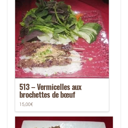
et
nems)
513 – Vermicelles aux
brochettes de bœuf
15,00
€