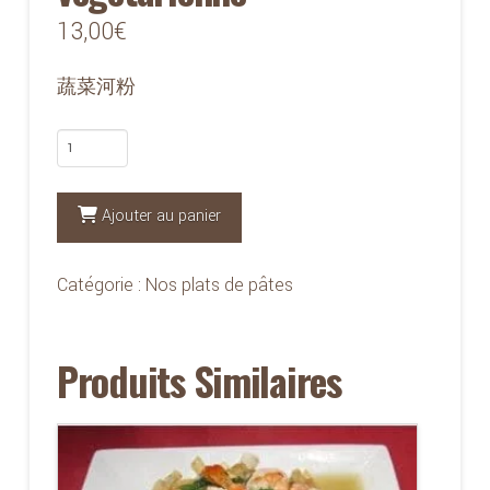
13,00
€
蔬菜河粉
quantité
de
545P
Ajouter au panier
-
Pâtes
Catégorie :
Nos plats de pâtes
de
riz
Produits Similaires
façon
végétarienne