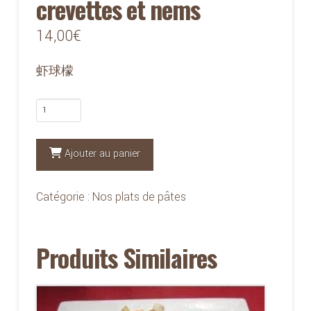
crevettes et nems
14,00
€
虾球檬
quantité
de
537
Ajouter au panier
-
Vermicelles
Catégorie :
Nos plats de pâtes
aux
crevettes
Produits Similaires
et
nems