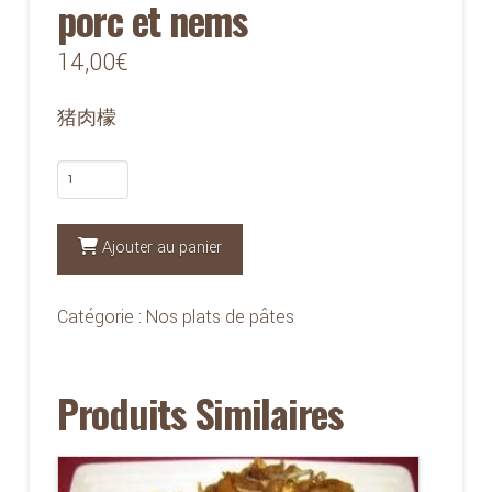
porc et nems
14,00
€
猪肉檬
quantité
de
538
Ajouter au panier
-
Vermicelles
Catégorie :
Nos plats de pâtes
au
porc
Produits Similaires
et
nems