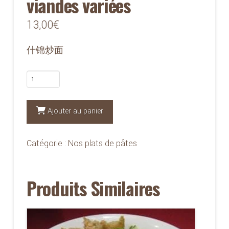
viandes variées
13,00
€
什锦炒面
quantité
de
549N
Ajouter au panier
-
Nouilles
Catégorie :
Nos plats de pâtes
aux
viandes
Produits Similaires
variées