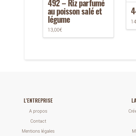
492 – Riz parfumé
4
au poisson salé et
légume
14
13,00
€
L'ENTREPRISE
L
A propos
Cré
Contact
Mentions légales
M