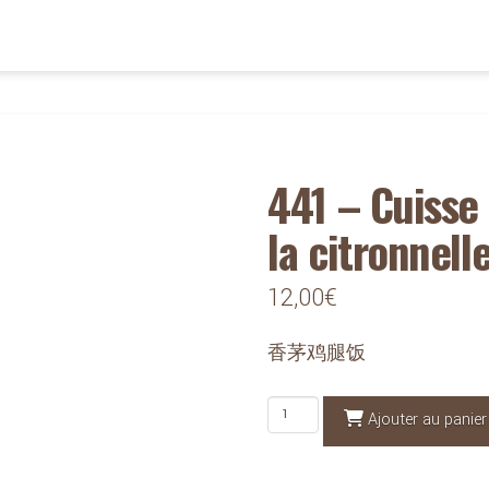
441 – Cuisse 
la citronnell
12,00
€
香茅鸡腿饭
quantité
Ajouter au panier
de
441