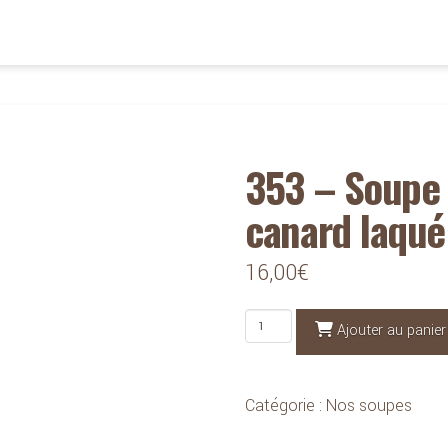
353 – Soupe 
canard laqué
16,00
€
quantité
Ajouter au panier
de
353
Catégorie :
Nos soupes
-
Soupe