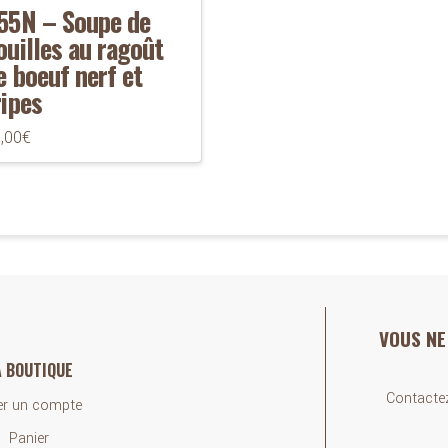
55N – Soupe de
ouilles au ragoût
e boeuf nerf et
ripes
,00
€
VOUS NE
A BOUTIQUE
Contactez
er un compte
Panier